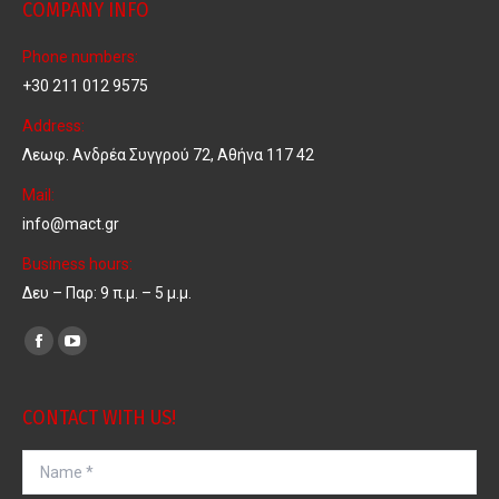
COMPANY INFO
Phone numbers:
+30 211 012 9575
Address:
Λεωφ. Ανδρέα Συγγρού 72, Αθήνα 117 42
Mail:
info@mact.gr
Business hours:
Δευ – Παρ: 9 π.μ. – 5 μ.μ.
Find us on:
Facebook
YouTube
page
page
opens
opens
CONTACT WITH US!
in
in
Name *
new
new