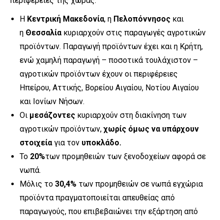
περιφέρειες της χώρας.
Η
Κεντρική Μακεδονία
, η
Πελοπόννησος
και
η
Θεσσαλία
κυριαρχούν στις παραγωγές αγροτικών
προϊόντων. Παραγωγή προϊόντων έχει και η Κρήτη,
ενώ χαμηλή παραγωγή – ποσοτικά τουλάχιστον –
αγροτικών προϊόντων έχουν οι περιφέρειες
Ηπείρου, Αττικής, Βορείου Αιγαίου, Νοτίου Αιγαίου
και Ιονίων Νήσων.
Οι
μεσάζοντες
κυριαρχούν στη διακίνηση των
αγροτικών προϊόντων,
χωρίς όμως να υπάρχουν
στοιχεία
για τον
υποκλάδο.
Το
20%
των προμηθειών των ξενοδοχείων αφορά σε
νωπά.
Μόλις το
30,4%
των προμηθειών σε νωπά εγχώρια
προϊόντα πραγματοποιείται απευθείας από
παραγωγούς, που επιβεβαιώνει την εξάρτηση από